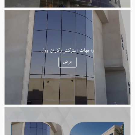
واجهات استركشر وكارتن وول
عرض