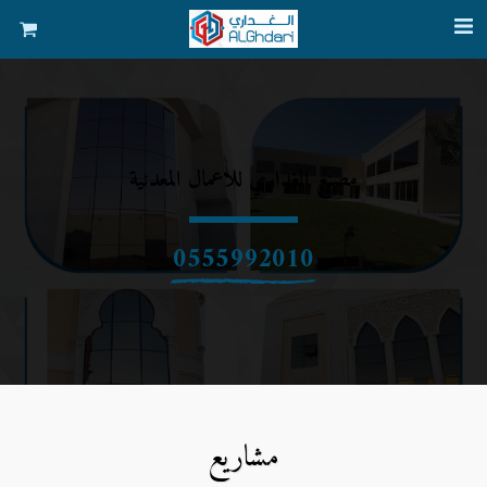
مصنع الغداري للاعمال المعدنية
0555992010
مشاريع