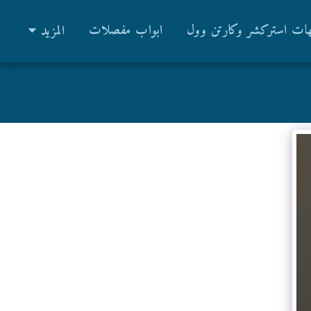
ات استركشر وكارتن وول
ابواب مفصلات
المزيد